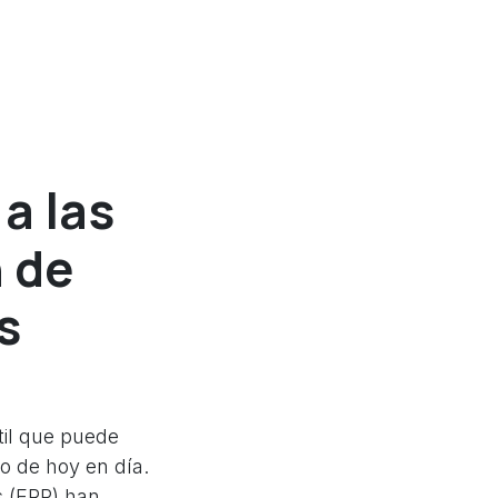
a las
n de
s
til que puede
o de hoy en día.
s (ERP) han