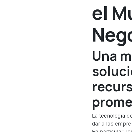
el M
Nego
Una mi
soluci
recur
prome
La tecnología d
dar a las empres
En particular, l