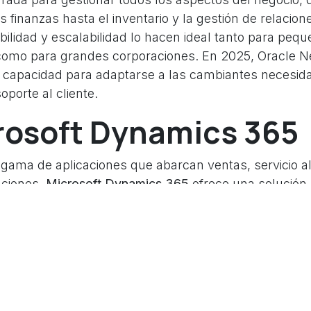
as finanzas hasta el inventario y la gestión de relacion
xibilidad y escalabilidad lo hacen ideal tanto para p
como para grandes corporaciones. En 2025, Oracle Ne
u capacidad para adaptarse a las cambiantes necesid
oporte al cliente.
rosoft Dynamics 365
gama de aplicaciones que abarcan ventas, servicio al 
aciones,
Microsoft Dynamics 365
ofrece una solución
Lo que lo diferencia es su integración perfecta con ot
omo Office 365 y Power BI, lo que permite a las empr
nversiones tecnológicas existentes.
oo