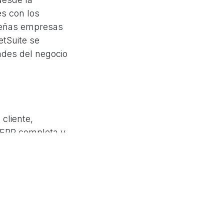
es con los
equeñas empresas
tSuite se
ades del negocio
cliente,
 ERP completa y
ras aplicaciones
esas aprovechar