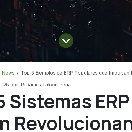
News
Top 5 Ejemplos de ERP Populares que Impulsan 
2025
por
Radames Falcon Peña
5 Sistemas ERP
n Revoluciona