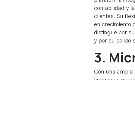
contabilidad y l
clientes. Su fle
en crecimiento 
distingue por s
y por su sólido s
3. Mic
Con una amplia 
finanzas y oper
personalizable. 
de Microsoft, c
al máximo sus i
4. Od