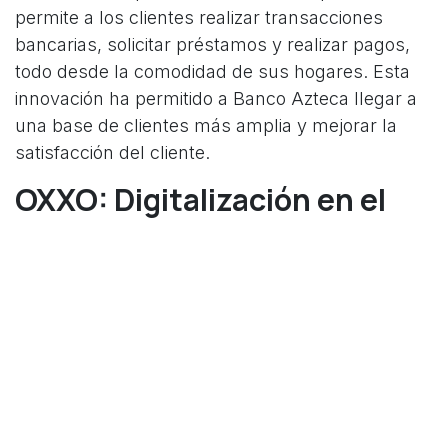
permite a los clientes realizar transacciones
bancarias, solicitar préstamos y realizar pagos,
todo desde la comodidad de sus hogares. Esta
innovación ha permitido a Banco Azteca llegar a
una base de clientes más amplia y mejorar la
satisfacción del cliente.
OXXO: Digitalización en el
Sector Minorista
OXXO, una de las cadenas de tiendas de
conveniencia más grandes de México, ha
adoptado la transformación digital para mejorar
sus servicios y operaciones. A través de su
aplicación móvil, los clientes pueden realizar
pedidos y pagos en línea, lo que mejora la
comodidad y la eficiencia. Además, la empresa